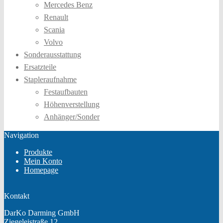
Mercedes Benz
Renault
Scania
Volvo
Sonderausstattung
Ersatzteile
Stapleraufnahme
Festaufbauten
Höhenverstellung
Anhänger/Sonder
Navigation
Produkte
Mein Konto
Homepage
Kontakt
DarKo Darming GmbH
Ziegeleistraße 12