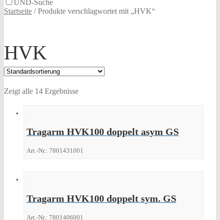
UND-Suche
Startseite
/
Produkte verschlagwortet mit „HVK“
HVK
Zeigt alle 14 Ergebnisse
Tragarm HVK100 doppelt asym GS
Art.-Nr.: 7801431001
Tragarm HVK100 doppelt sym. GS
Art.-Nr.: 7801406001