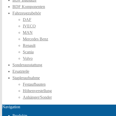
BDF Bausätze
BDF Komponenten
Fahrzeugzubehör
DAF
IVECO
MAN
Mercedes Benz
Renault
Scania
Volvo
Sonderausstattung
Ersatzteile
Stapleraufnahme
Festaufbauten
Höhenverstellung
Anhänger/Sonder
Navigation
Produkte