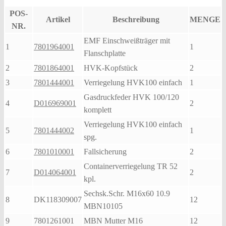
POS-
Artikel
Beschreibung
MENGE
NR.
EMF Einschweißträger mit
1
7801964001
1
Flanschplatte
2
7801864001
HVK-Kopfstück
2
3
7801444001
Verriegelung HVK100 einfach
1
Gasdruckfeder HVK 100/120
4
D016969001
2
komplett
Verriegelung HVK100 einfach
5
7801444002
1
spg.
6
7801010001
Fallsicherung
2
Containerverriegelung TR 52
7
D014064001
2
kpl.
Sechsk.Schr. M16x60 10.9
8
DK118309007
12
MBN10105
9
7801261001
MBN Mutter M16
12