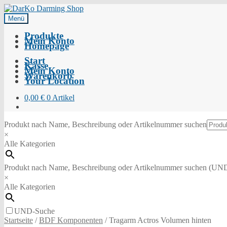
Menü
Produkte
Mein Konto
Homepage
Start
Kasse
Mein Konto
Warenkorb
Your Location
0,00
€
0 Artikel
Produkt nach Name, Beschreibung oder Artikelnummer suchen
×
Alle Kategorien
Produkt nach Name, Beschreibung oder Artikelnummer suchen (UN
×
Alle Kategorien
UND-Suche
Startseite
/
BDF Komponenten
/
Tragarm Actros Volumen hinten