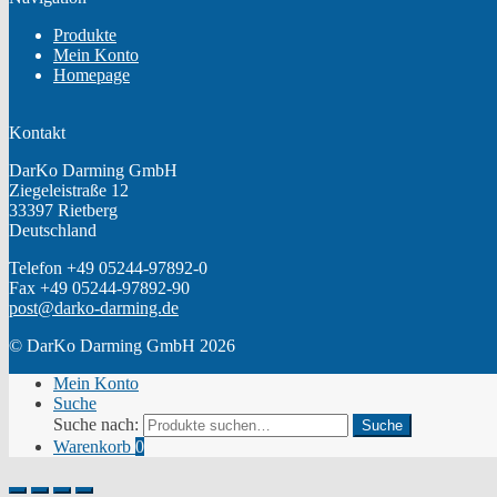
Produkte
Mein Konto
Homepage
Kontakt
DarKo Darming GmbH
Ziegeleistraße 12
33397 Rietberg
Deutschland
Telefon +49 05244-97892-0
Fax +49 05244-97892-90
post@darko-darming.de
© DarKo Darming GmbH 2026
Mein Konto
Suche
Suche nach:
Suche
Warenkorb
0