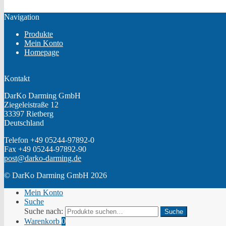
Navigation
Produkte
Mein Konto
Homepage
Kontakt
DarKo Darming GmbH
Ziegeleistraße 12
33397 Rietberg
Deutschland
Telefon +49 05244-97892-0
Fax +49 05244-97892-90
post@darko-darming.de
© DarKo Darming GmbH 2026
Mein Konto
Suche
Suche nach:
Suche
Warenkorb
0