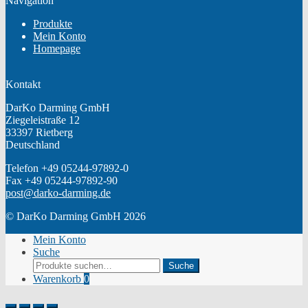
Navigation
Produkte
Mein Konto
Homepage
Kontakt
DarKo Darming GmbH
Ziegeleistraße 12
33397 Rietberg
Deutschland
Telefon +49 05244-97892-0
Fax +49 05244-97892-90
post@darko-darming.de
© DarKo Darming GmbH 2026
Mein Konto
Suche
Suche
Suche
nach:
Warenkorb
0