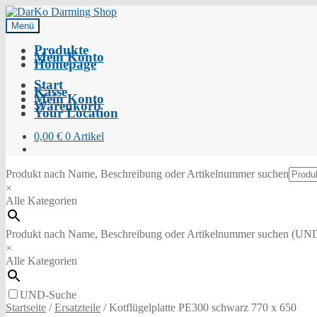
Menü
Produkte
Mein Konto
Homepage
Start
Kasse
Mein Konto
Warenkorb
Your Location
0,00
€
0 Artikel
Produkt nach Name, Beschreibung oder Artikelnummer suchen
×
Alle Kategorien
Produkt nach Name, Beschreibung oder Artikelnummer suchen (UN
×
Alle Kategorien
UND-Suche
Startseite
/
Ersatzteile
/
Kotflügelplatte PE300 schwarz 770 x 650