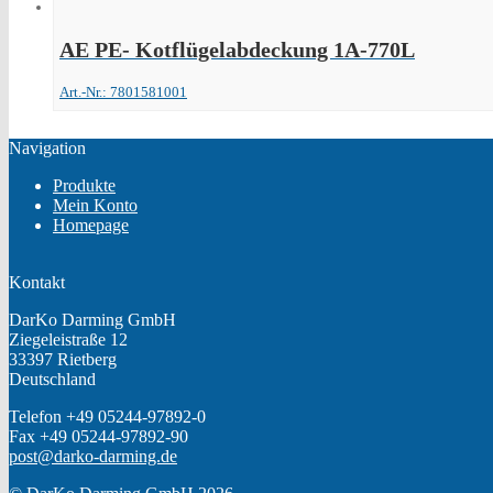
AE PE- Kotflügelabdeckung 1A-770L
Art.-Nr.: 7801581001
Navigation
Produkte
Mein Konto
Homepage
Kontakt
DarKo Darming GmbH
Ziegeleistraße 12
33397 Rietberg
Deutschland
Telefon +49 05244-97892-0
Fax +49 05244-97892-90
post@darko-darming.de