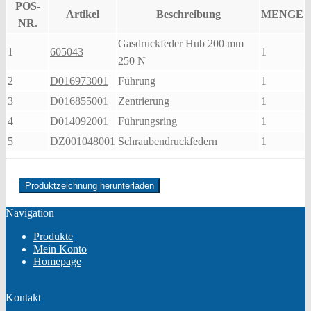
POS-
Artikel
Beschreibung
MENGE
NR.
Gasdruckfeder Hub 200 mm
1
605043
1
250 N
2
D016973001
Führung
1
3
D016855001
Zentrierung
1
4
D014092001
Führungsring
1
5
DZ001048001
Schraubendruckfedern
1
Produktzeichnung herunterladen
Navigation
Produkte
Mein Konto
Homepage
Kontakt