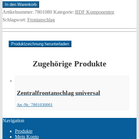
universal
In den Warenkorb
Menge
Artikelnummer:
7801080
Kategorie:
BDF Komponenten
Schlagwort:
Frontanschlag
Produktzeichnung herunterladen
Zugehörige Produkte
Zentralfrontanschlag universal
Art.-Nr.: 7801030001
Navigation
Produkte
Mein Konto