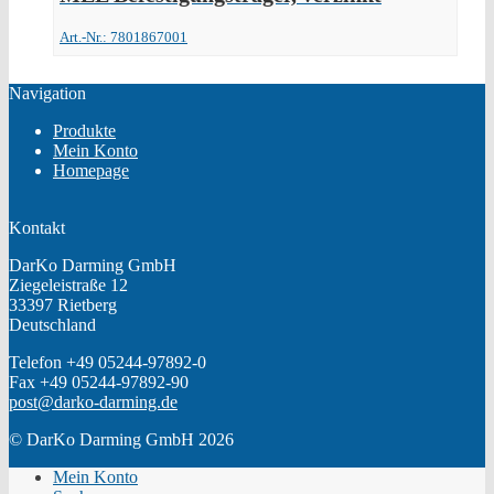
Art.-Nr.: 7801867001
Navigation
Produkte
Mein Konto
Homepage
Kontakt
DarKo Darming GmbH
Ziegeleistraße 12
33397 Rietberg
Deutschland
Telefon +49 05244-97892-0
Fax +49 05244-97892-90
post@darko-darming.de
© DarKo Darming GmbH 2026
Mein Konto