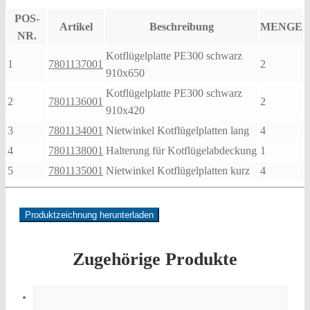
POS-
Artikel
Beschreibung
MENGE
NR.
Kotflügelplatte PE300 schwarz
1
7801137001
2
910x650
Kotflügelplatte PE300 schwarz
2
7801136001
2
910x420
3
7801134001
Nietwinkel Kotflügelplatten lang
4
4
7801138001
Halterung für Kotflügelabdeckung
1
5
7801135001
Nietwinkel Kotflügelplatten kurz
4
Produktzeichnung herunterladen
Zugehörige Produkte