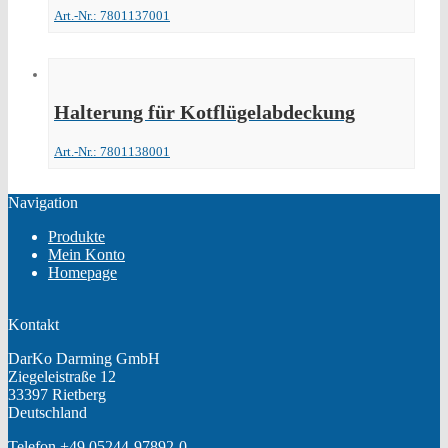
Art.-Nr.: 7801137001
Halterung für Kotflügelabdeckung
Art.-Nr.: 7801138001
Navigation
Produkte
Mein Konto
Homepage
Kontakt
DarKo Darming GmbH
Ziegeleistraße 12
33397 Rietberg
Deutschland
Telefon +49 05244-97892-0